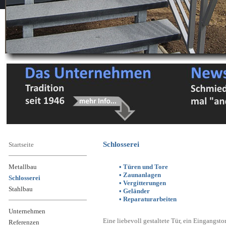
Schlosserei
Startseite
Metallbau
• Türen und Tore
• Zaunanlagen
Schlosserei
• Vergitterungen
Stahlbau
• Geländer
• Reparaturarbeiten
Unternehmen
Eine liebevoll gestaltete Tür, ein Eingangsto
Referenzen